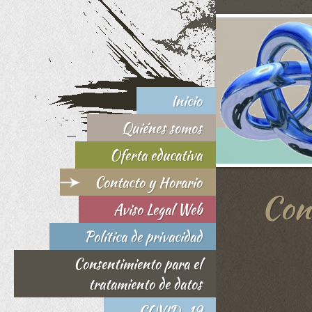
Inicio
Quiénes somos
Oferta educativa
Contacto y Horario
Con
Aviso Legal Web
Política de privacidad
Consentimiento para el
tratamiento de datos
COVID-19