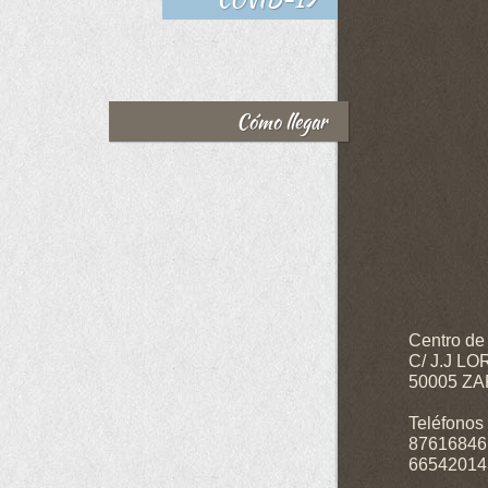
Cómo llegar
Centro de
C/ J.J L
50005 Z
Teléfonos 
87616846
66542014