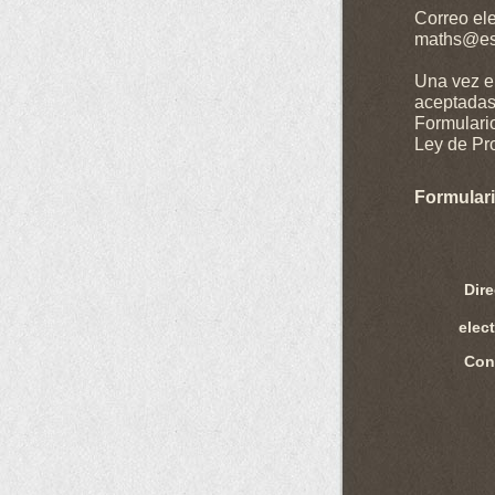
Correo el
maths@es
Una vez en
aceptadas
Formulario
Ley de Pr
Formular
Dir
elec
Con