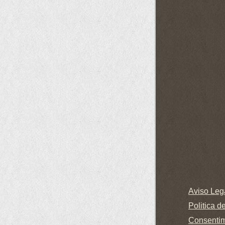
Aviso Leg
P
olitica d
Consentim