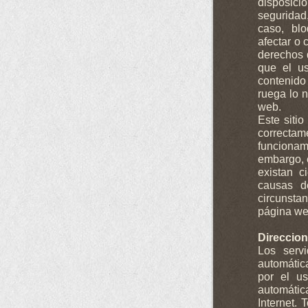
disposici
seguridad,
caso, bl
afectar o 
derechos d
que el us
contenido 
ruega lo n
web.
Este siti
correctam
funcionam
embargo, 
existan c
causas de
circunsta
página we
Direccion
Los serv
automátic
por el u
automáti
Internet. 