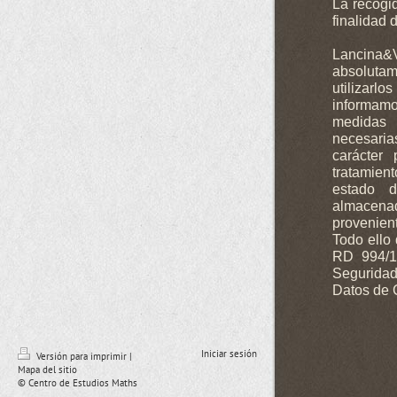
La recogi
finalidad 
Lancina&V
absolutam
utilizarlo
informamo
medidas 
necesari
carácter 
tratamien
estado d
almacen
provenient
Todo ello
RD 994/1
Segurida
Datos de 
Iniciar sesión
Versión para imprimir
|
Mapa del sitio
© Centro de Estudios Maths