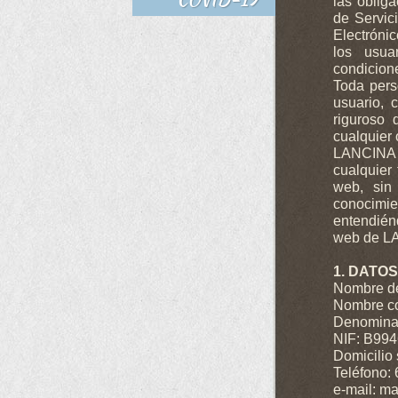
las obliga
de Servic
Electróni
los usua
condicion
Toda pers
usuario, 
riguroso 
cualquier 
LANCINA Y
cualquier 
web, sin
conocim
entendién
web de L
1. DATOS
Nombre de
Nombre c
Denomina
NIF: B99
Domicilio
Teléfono:
e-mail: m