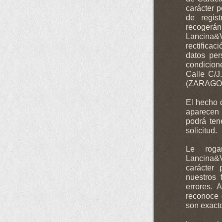
carácter p
de regis
recoger
Lancina&V
rectifica
datos per
condicion
Calle C/
(ZARAGOZ
El hecho 
aparecen 
podrá te
solicitud.
Le roga
Lancina&V
carácter
nuestros 
errores. 
reconoce 
son exact