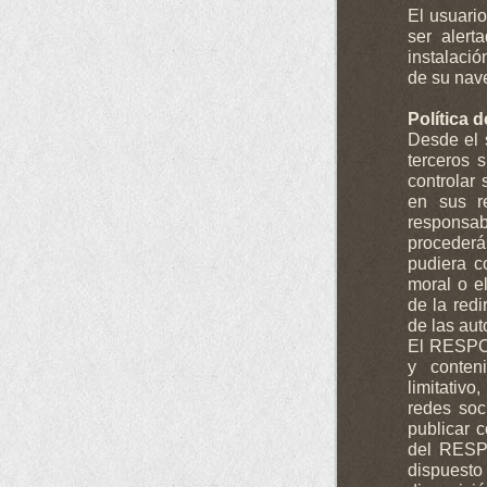
El usuario
ser alert
instalació
de su nav
Política 
Desde el s
terceros
controlar 
en sus r
responsab
procederá
pudiera co
moral o e
de la red
de las au
El RESPO
y conten
limitativo
redes soc
publicar 
del RESP
dispuesto