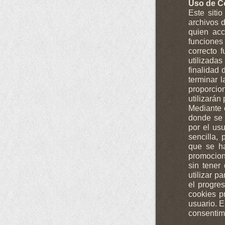
Uso de C
Este siti
archivos 
quien acc
funcione
correcto f
utilizadas
finalidad
terminar 
proporcio
utilizarán
Mediante 
donde se 
por el us
sencilla,
que se ha
promocion
sin tener
utilizar p
el progre
cookies p
usuario. E
consentimi