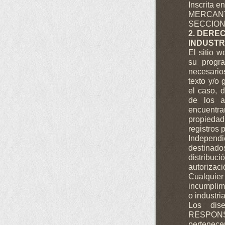
Inscrita e
MERCANTI
SECCION 
2. DERE
INDUSTR
El sitio w
su progr
necesario
texto y/o
el caso, 
de los a
encuentr
propiedad
registros 
Independ
destinados
distribuc
autoriza
Cualquie
incumplim
o industria
Los dise
RESPONSA
pertenecen