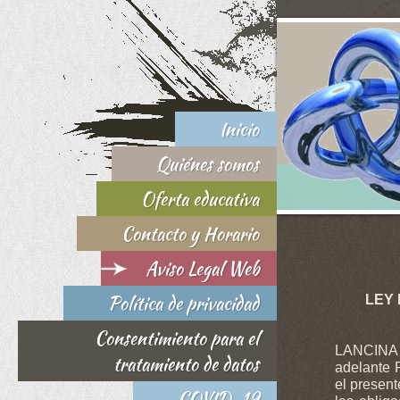
Inicio
Quiénes somos
Oferta educativa
Contacto y Horario
Aviso Legal Web
Política de privacidad
LEY 
Consentimiento para el
LANCINA 
tratamiento de datos
adelante 
el presen
COVID-19