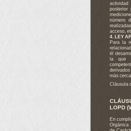
actividad
posterior
medicione
número d
realizadas
acceso, et
4. LEY A
Para la r
relacionad
él desarro
la que 
competen
derivados
más cerc
Cláusula 
CLÁUS
LOPD (
En cumplim
Orgánica 
de Caráct