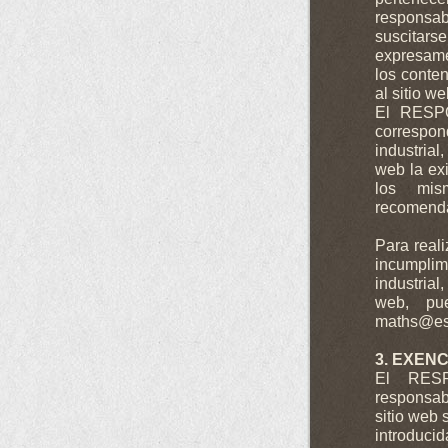
responsab
suscitars
expresame
los conten
al sitio w
El RESPO
correspo
industrial
web la ex
los mis
recomenda
Para reali
incumplim
industrial
web, pue
maths@es
3. EXEN
El RESP
responsab
sitio web
introducid